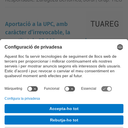
Aportació a la UPC, amb
caràcter d’irrevocable, la
quantitat de 25.000 euros anuals
prorrogables a 3 anys per a destinar-los
íntegrament a un contracte predoctoral de
recerca i a una borsa per a despe
Responsable: Soria Guerrero, Manel | Grup: TUAREG
© UPC
Desenvolupat amb